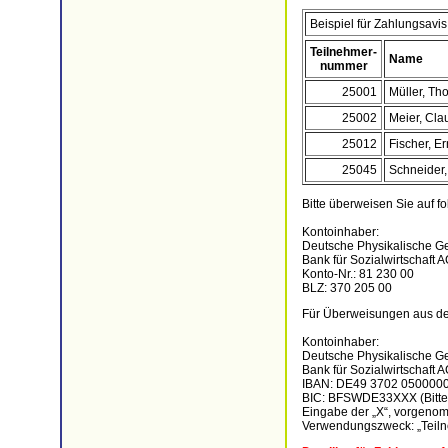
Beispiel für Zahlungsavis
Teilnehmer-
Name
nummer
25001
Müller, T
25002
Meier, Cla
25012
Fischer, Er
25045
Schneider, 
Bitte überweisen Sie auf f
Kontoinhaber:
Deutsche Physikalische Ges
Bank für Sozialwirtschaft A
Konto-Nr.: 81 230 00
BLZ: 370 205 00
Für Überweisungen aus d
Kontoinhaber:
Deutsche Physikalische Ges
Bank für Sozialwirtschaft A
IBAN: DE49 3702 050000
BIC: BFSWDE33XXX (Bitte 
Eingabe der „X“, vorgeno
Verwendungszweck: „Tei