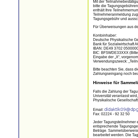
Mit der Teilnahmebestätigu
bitte die Tagungsgebühren
enthält Ihre Teilnehmernu
Teilnehmeranmeldung zuge
Tagungsgebühr und aussch
Für Überweisungen aus d
Kontoinhaber:
Deutsche Physikalische Ges
Bank für Sozialwirtschaft A
IBAN: DE49 3702 050000
BIC: BFSWDE33XXX (Bitte 
Eingabe der „X“, vorgeno
Verwendungszweck: „Tei
Bitte beachten Sie, dass 
Zahlungseingang noch bea
Hinweise für Sammel
Falls die Zahlung der Ta
Universität veranlasst wir
Physikalische Gesellschaft
Email:
Fax: 02224 - 92 32 50
Jeder Tagungsteilnehmer 
entsprechende Tagungsgebü
Beträge. Sammelüberweisun
bearbeitet werden. Die Ta