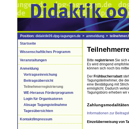
Position:
didaktik09.dpg-tagungen.de
>
anmeldung
> teilnehmer.
Startseite
Teilnehmerre
Wissenschaftliches Programm
Veranstaltungen
Bitte
registrieren
Sie sich
Es wird dringend empfohle
können sich noch bis mittw
Anmeldung
Vortragseinreichung
Der
Frühbucherrabatt
steh
Tagungsteilnehmer, die de
Beitragsübersicht
eine Bestätigung mit Stri
Teilnehmerregistrierung
ermöglicht. Dadurch verkü
Tagungsbüro erheben wir
WE-Heraeus Förderprogramm
Login für Organisatoren
Zahlungsmodalitäten
Absage Tagungsteilnahme
Tagesübersichten
Informationen zur Beitrag
Kontakt/Impressum
Einzelüberweisung von 