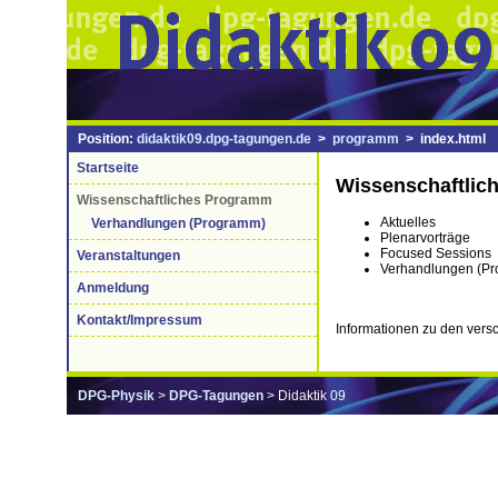
Position:
didaktik09.dpg-tagungen.de
>
programm
> index.html
Startseite
Wissenschaftlic
Wissenschaftliches Programm
Aktuelles
Verhandlungen (Programm)
Plenarvorträge
Focused Sessions
Veranstaltungen
Verhandlungen (Pr
Anmeldung
Kontakt/Impressum
Informationen zu den vers
DPG-Physik
>
DPG-Tagungen
> Didaktik 09