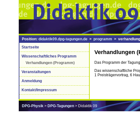
Position:
didaktik09.dpg-tagungen.de
>
programm
> verhandlung
Startseite
Verhandlungen 
Wissenschaftliches Programm
Das Programm der Tagung 
Verhandlungen (Programm)
Das wissenschaftliche Pro
Veranstaltungen
1 Preisträgervortrag, 6 Ha
Anmeldung
Kontakt/Impressum
DPG-Physik
>
DPG-Tagungen
> Didaktik 09