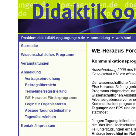
Position:
didaktik09.dpg-tagungen.de
>
anmeldung
> weh.html
Startseite
WE-Heraeus För
Wissenschaftliches Programm
Kommunikationsprog
Veranstaltungen
Ausschreibung 2009 des W
Anmeldung
Gesellschaft e.V. zur wis
Vortragseinreichung
Der wissenschaftliche Nach
Beitragsübersicht
Else Heraeus-Stiftung geri
Programm eingerichtet, da
Teilnehmerregistrierung
wissenschaftlichen Ausbild
WE-Heraeus Förderprogramm
Arbeitsergebnisse vor ein
Kommunikationsprogramms 
Login für Organisatoren
Tagungen der EPS
und
de
Absage Tagungsteilnahme
stattfindet.
Tagesübersichten
Jungen Tagungsteilnehmeri
die über ihre Hochschulen 
Kontakt/Impressum
Teilunterstützungen erhalt
Antragsberechtigt im Ra