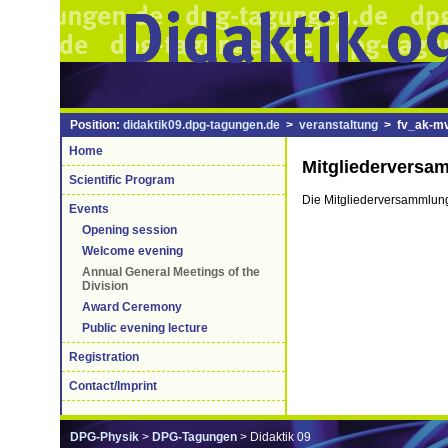
Position:
didaktik09.dpg-tagungen.de
>
veranstaltung
> fv_ak-mv
Home
Mitgliederversa
Scientific Program
Die Mitgliederversammlung
Events
Opening session
Welcome evening
Annual General Meetings of the
Division
Award Ceremony
Public evening lecture
Registration
Contact/Imprint
DPG-Physik
>
DPG-Tagungen
> Didaktik 09