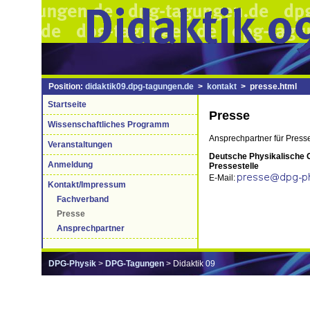
Position:
didaktik09.dpg-tagungen.de
>
kontakt
> presse.html
Startseite
Presse
Wissenschaftliches Programm
Ansprechpartner für Press
Veranstaltungen
Deutsche Physikalische 
Anmeldung
Pressestelle
E-Mail:
Kontakt/Impressum
Fachverband
Presse
Ansprechpartner
DPG-Physik
>
DPG-Tagungen
> Didaktik 09