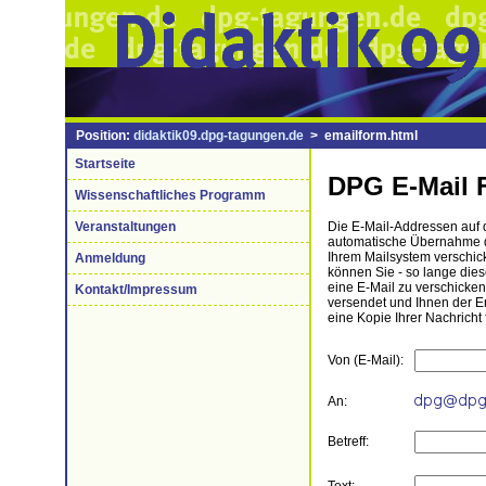
Position:
didaktik09.dpg-tagungen.de
> emailform.html
Startseite
DPG E-Mail 
Wissenschaftliches Programm
Veranstaltungen
Die E-Mail-Addressen auf di
automatische Übernahme de
Ihrem Mailsystem verschick
Anmeldung
können Sie - so lange die
eine E-Mail zu verschicke
Kontakt/Impressum
versendet und Ihnen der 
eine Kopie Ihrer Nachricht 
Von (E-Mail):
An:
Betreff: