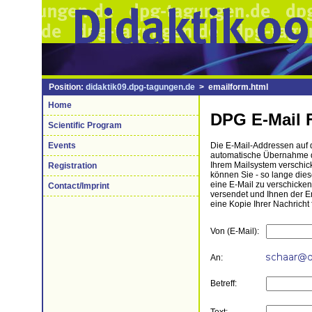
Position:
didaktik09.dpg-tagungen.de
> emailform.html
Home
DPG E-Mail 
Scientific Program
Events
Die E-Mail-Addressen auf di
automatische Übernahme de
Ihrem Mailsystem verschick
Registration
können Sie - so lange die
eine E-Mail zu verschicke
Contact/Imprint
versendet und Ihnen der 
eine Kopie Ihrer Nachricht 
Von (E-Mail):
An:
Betreff: