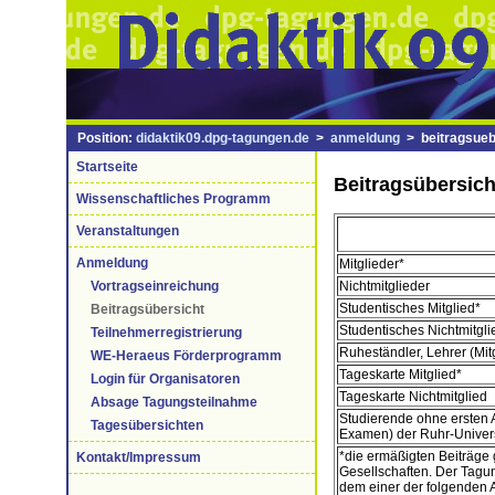
Position:
didaktik09.dpg-tagungen.de
>
anmeldung
> beitragsueb
Startseite
Beitragsübersich
Wissenschaftliches Programm
Veranstaltungen
Anmeldung
Mitglieder*
Nichtmitglieder
Vortragseinreichung
Studentisches Mitglied*
Beitragsübersicht
Studentisches Nichtmitgli
Teilnehmerregistrierung
Ruheständler, Lehrer (Mit
WE-Heraeus Förderprogramm
Tageskarte Mitglied*
Login für Organisatoren
Tageskarte Nichtmitglied
Absage Tagungsteilnahme
Studierende ohne ersten 
Tagesübersichten
Examen) der Ruhr-Univer
*die ermäßigten Beiträge g
Kontakt/Impressum
Gesellschaften. Der Tagun
dem einer der folgenden A